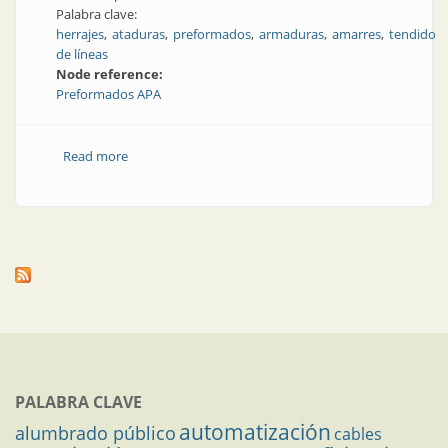
Palabra clave:
herrajes
ataduras
preformados
armaduras
amarres
tendido
de líneas
Node reference:
Preformados APA
Read more
about Solución resistente para el tendido de líneas
PALABRA CLAVE
automatización
alumbrado público
cables