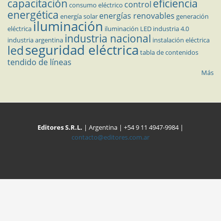
capacitación
eficiencia
control
consumo eléctrico
energética
energías renovables
energía solar
generación
iluminación
eléctrica
iluminación LED
industria 4.0
industria nacional
industria argentina
instalación eléctrica
seguridad eléctrica
led
tabla de contenidos
tendido de líneas
Más
Editores S.R.L.
| Argentina | +54 9 11 4947-9984 |
contacto@editores.com.ar