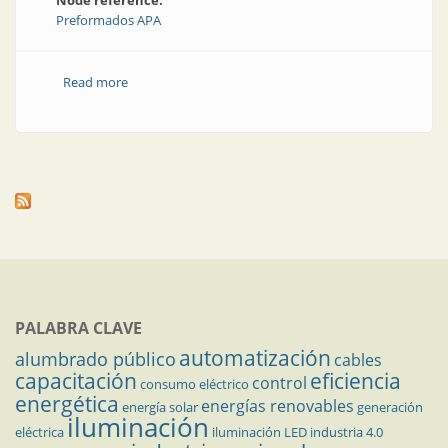
Node reference:
Preformados APA
Read more
about Solución resistente para el tendido de líneas
PALABRA CLAVE
automatización
alumbrado público
cables
capacitación
eficiencia
control
consumo eléctrico
energética
energías renovables
energía solar
generación
iluminación
eléctrica
iluminación LED
industria 4.0