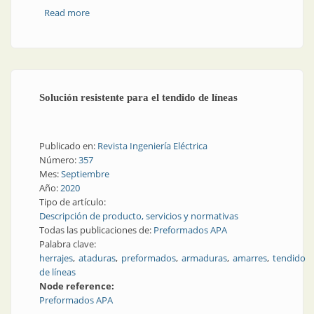
Read more
about 50 años de Tarea: soluciones integrales de alto
nivel
Solución resistente para el tendido de líneas
Publicado en:
Revista Ingeniería Eléctrica
Número:
357
Mes:
Septiembre
Año:
2020
Tipo de artículo:
Descripción de producto, servicios y normativas
Todas las publicaciones de:
Preformados APA
Palabra clave:
herrajes
ataduras
preformados
armaduras
amarres
tendido
de líneas
Node reference:
Preformados APA