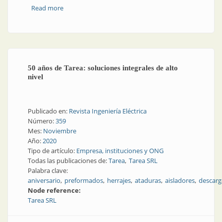
Read more
about Preformados de aluminio para
telecomunicaciones
50 años de Tarea: soluciones integrales de alto
nivel
Publicado en:
Revista Ingeniería Eléctrica
Número:
359
Mes:
Noviembre
Año:
2020
Tipo de artículo:
Empresa, instituciones y ONG
Todas las publicaciones de:
Tarea
Tarea SRL
Palabra clave:
aniversario
preformados
herrajes
ataduras
aisladores
descarg
Node reference:
Tarea SRL