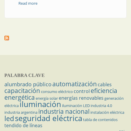
Read more
about Preformados para energía y
telecomunicaciones
PALABRA CLAVE
automatización
alumbrado público
cables
capacitación
eficiencia
control
consumo eléctrico
energética
energías renovables
energía solar
generación
iluminación
eléctrica
iluminación LED
industria 4.0
industria nacional
industria argentina
instalación eléctrica
seguridad eléctrica
led
tabla de contenidos
tendido de líneas