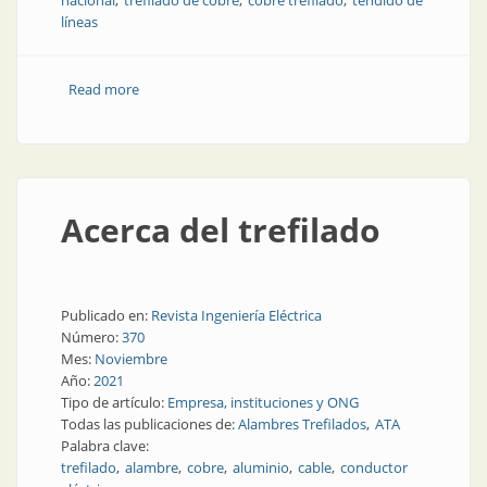
nacional
trefilado de cobre
cobre trefilado
tendido de
líneas
Read more
about Seguridad y sujeción en todas las conexiones
Acerca del trefilado
Publicado en:
Revista Ingeniería Eléctrica
Número:
370
Mes:
Noviembre
Año:
2021
Tipo de artículo:
Empresa, instituciones y ONG
Todas las publicaciones de:
Alambres Trefilados
ATA
Palabra clave:
trefilado
alambre
cobre
aluminio
cable
conductor