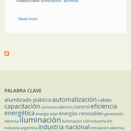
Palabra clave:
iluminación
aluminio
Read more
about Producto | La calidad que se admira
PALABRA CLAVE
automatización
alumbrado público
cables
capacitación
eficiencia
control
consumo eléctrico
energética
energías renovables
energía solar
generación
iluminación
eléctrica
iluminación LED
industria 4.0
industria nacional
industria argentina
instalación eléctrica