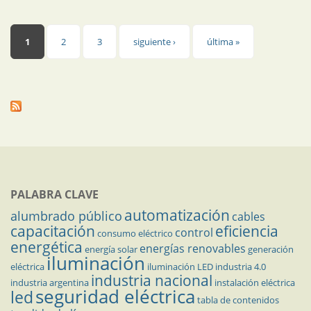
Páginas
1
2
3
siguiente ›
última »
PALABRA CLAVE
automatización
alumbrado público
cables
capacitación
eficiencia
control
consumo eléctrico
energética
energías renovables
energía solar
generación
iluminación
eléctrica
iluminación LED
industria 4.0
industria nacional
industria argentina
instalación eléctrica
seguridad eléctrica
led
tabla de contenidos