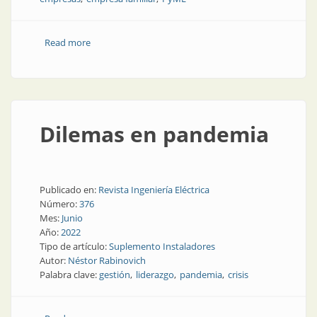
Read more
about Un recambio generacional acelerado por la
pandemia
Dilemas en pandemia
Publicado en:
Revista Ingeniería Eléctrica
Número:
376
Mes:
Junio
Año:
2022
Tipo de artículo:
Suplemento Instaladores
Autor:
Néstor Rabinovich
Palabra clave:
gestión
liderazgo
pandemia
crisis