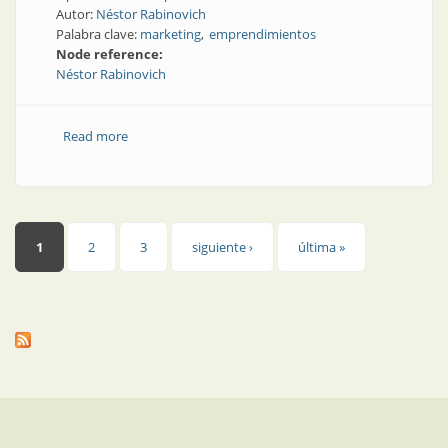
Autor:
Néstor Rabinovich
Palabra clave:
marketing
emprendimientos
Node reference:
Néstor Rabinovich
Read more
about Emprender y jugar
Páginas
1
2
3
siguiente ›
última »