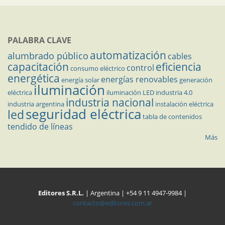
PALABRA CLAVE
automatización
alumbrado público
cables
capacitación
eficiencia
control
consumo eléctrico
energética
energías renovables
energía solar
generación
iluminación
eléctrica
iluminación LED
industria 4.0
industria nacional
industria argentina
instalación eléctrica
seguridad eléctrica
led
tabla de contenidos
tendido de líneas
Más
Editores S.R.L.
| Argentina | +54 9 11 4947-9984 |
contacto@editores.com.ar