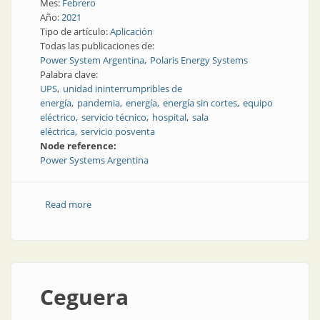
Mes:
Febrero
Año:
2021
Tipo de artículo:
Aplicación
Todas las publicaciones de:
Power System Argentina
Polaris Energy Systems
Palabra clave:
UPS
unidad ininterrumpribles de
energía
pandemia
energía
energía sin cortes
equipo
eléctrico
servicio técnico
hospital
sala
eléctrica
servicio posventa
Node reference:
Power Systems Argentina
Read more
about Casos de éxito de provisión de UPS a
hospitales
Ceguera