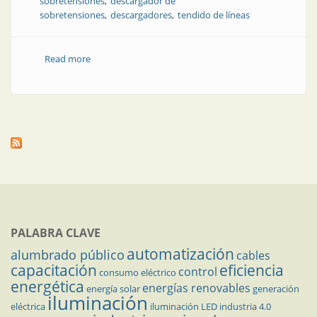
sobretensiones
descargador de
sobretensiones
descargadores
tendido de líneas
Read more
about Tendido de líneas | Descargador de
sobretensiones de óxido metálico orgánico
PALABRA CLAVE
automatización
alumbrado público
cables
capacitación
eficiencia
control
consumo eléctrico
energética
energías renovables
energía solar
generación
iluminación
eléctrica
iluminación LED
industria 4.0