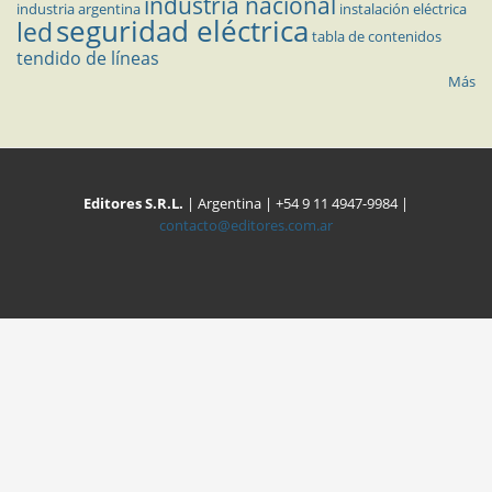
industria nacional
industria argentina
instalación eléctrica
seguridad eléctrica
led
tabla de contenidos
tendido de líneas
Más
Editores S.R.L.
| Argentina | +54 9 11 4947-9984 |
contacto@editores.com.ar