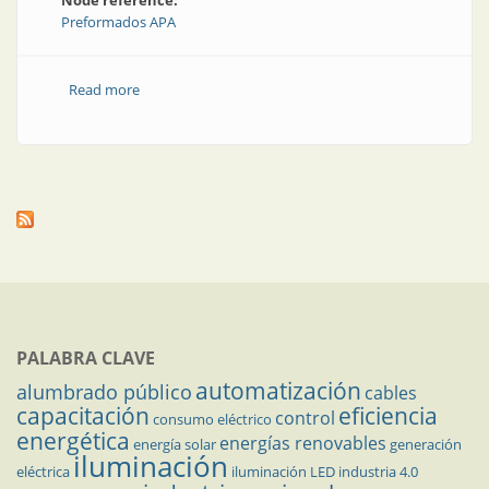
Node reference:
Preformados APA
Read more
about Preformados de aluminio para
telecomunicaciones
PALABRA CLAVE
automatización
alumbrado público
cables
capacitación
eficiencia
control
consumo eléctrico
energética
energías renovables
energía solar
generación
iluminación
eléctrica
iluminación LED
industria 4.0