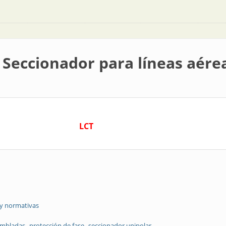
| Seccionador para líneas aér
LCT
 y normativas
ambladas
protección de fase
seccionador unipolar