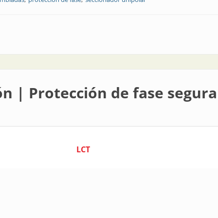
r para líneas aéreas preensambladas
ón | Protección de fase segura
LCT