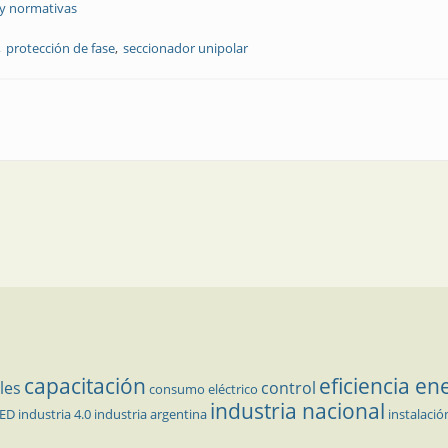
 y normativas
protección de fase
seccionador unipolar
ón de fase segura
capacitación
eficiencia en
les
control
consumo eléctrico
industria nacional
LED
industria 4.0
industria argentina
instalació