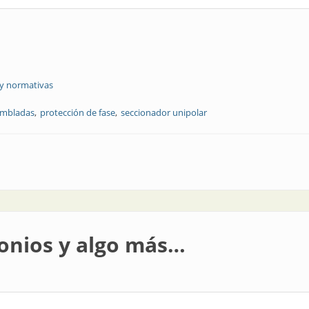
 y normativas
ambladas
protección de fase
seccionador unipolar
r para líneas aéreas preensambladas
onios y algo más…