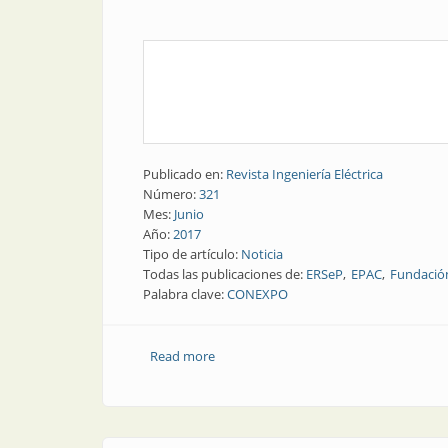
Publicado en:
Revista Ingeniería Eléctrica
Número:
321
Mes:
Junio
Año:
2017
Tipo de artículo:
Noticia
Todas las publicaciones de:
ERSeP
EPAC
Fundación
Palabra clave:
CONEXPO
Read more
about La voz de los instaladores | Pro