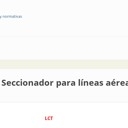
 y normativas
positivo de red inteligente
| Seccionador para líneas aér
LCT