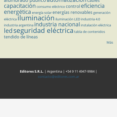
cables
capacitación
eficiencia
control
consumo eléctrico
energética
energías renovables
energía solar
generación
iluminación
eléctrica
iluminación LED
industria 4.0
industria nacional
industria argentina
instalación eléctrica
seguridad eléctrica
led
tabla de contenidos
tendido de líneas
Más
Editores S.R.L.
| Argentina | +54 9 11 4947-9984 |
contacto@editores.com.ar