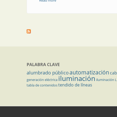
Read more
about Empresa | Reproel, la empresa de
PALABRA CLAVE
automatización
alumbrado público
cab
iluminación
generación eléctrica
iluminación 
tendido de líneas
tabla de contenidos