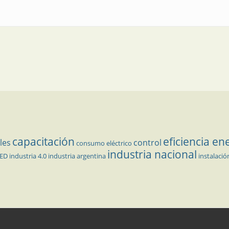
 los fusibles
capacitación
eficiencia en
les
control
consumo eléctrico
industria nacional
LED
industria 4.0
industria argentina
instalació