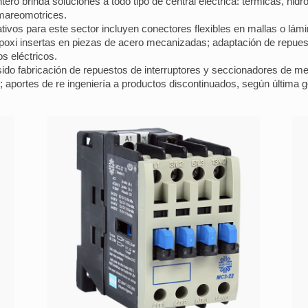
 brinda soluciones a todo tipo de central eléctrica: térmicas, hidroe
 mareomotrices.
ativos para este sector incluyen conectores flexibles en mallas o lám
a epoxi insertas en piezas de acero mecanizadas; adaptación de repue
os eléctricos.
sido fabricación de repuestos de interruptores y seccionadores de med
aportes de re ingeniería a productos discontinuados, según última 