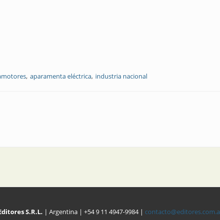
amotores
aparamenta eléctrica
industria nacional
Editores S.R.L.
| Argentina | +54 9 11 4947-9984 |
contacto@editores.com.a