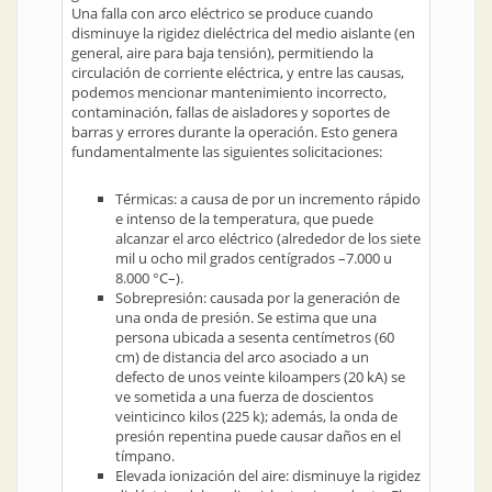
Una falla con arco eléctrico se produce cuando
disminuye la rigidez dieléctrica del medio aislante (en
general, aire para baja tensión), permitiendo la
circulación de corriente eléctrica, y entre las causas,
podemos mencionar mantenimiento incorrecto,
contaminación, fallas de aisladores y soportes de
barras y errores durante la operación. Esto genera
fundamentalmente las siguientes solicitaciones:
Térmicas: a causa de por un incremento rápido
e intenso de la temperatura, que puede
alcanzar el arco eléctrico (alrededor de los siete
mil u ocho mil grados centígrados –7.000 u
8.000 °C–).
Sobrepresión: causada por la generación de
una onda de presión. Se estima que una
persona ubicada a sesenta centímetros (60
cm) de distancia del arco asociado a un
defecto de unos veinte kiloampers (20 kA) se
ve sometida a una fuerza de doscientos
veinticinco kilos (225 k); además, la onda de
presión repentina puede causar daños en el
tímpano.
Elevada ionización del aire: disminuye la rigidez