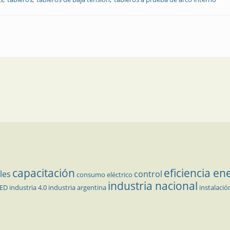
n equipos y operarios
capacitación
eficiencia en
les
control
consumo eléctrico
industria nacional
LED
industria 4.0
industria argentina
instalació