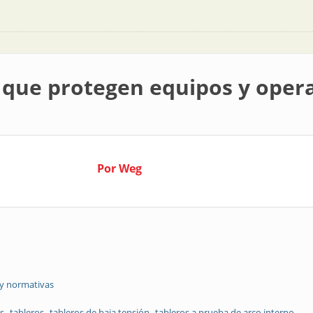
 que protegen equipos y oper
Por Weg
 y normativas
os
tableros
tableros de baja tensión
tableros a prueba de arco interno