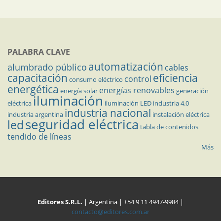
PALABRA CLAVE
automatización
alumbrado público
cables
capacitación
eficiencia
control
consumo eléctrico
energética
energías renovables
energía solar
generación
iluminación
eléctrica
iluminación LED
industria 4.0
industria nacional
industria argentina
instalación eléctrica
seguridad eléctrica
led
tabla de contenidos
tendido de líneas
Más
Editores S.R.L.
| Argentina | +54 9 11 4947-9984 |
contacto@editores.com.ar