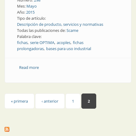
Número:
298
Mes:
Mayo
Año:
2015
Tipo de artículo:
Descripción de producto, servicios y normativas
Todas las publicaciones de:
Scame
Palabra clave:
fichas
serie OPTIMA
acoples
fichas
prolongadoras
bases para uso industrial
Read more
about Producto | Nuevas fichas y acoples de 63 y 125
A con características mejoradas
Páginas
« primera
‹ anterior
1
2