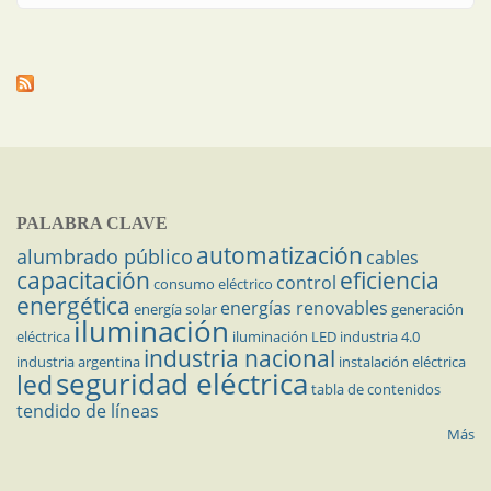
PALABRA CLAVE
automatización
alumbrado público
cables
capacitación
eficiencia
control
consumo eléctrico
energética
energías renovables
energía solar
generación
iluminación
eléctrica
iluminación LED
industria 4.0
industria nacional
industria argentina
instalación eléctrica
seguridad eléctrica
led
tabla de contenidos
tendido de líneas
Más