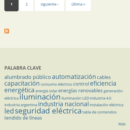
Páginas
1
2
siguiente ›
última »
PALABRA CLAVE
automatización
alumbrado público
cables
capacitación
eficiencia
control
consumo eléctrico
energética
energías renovables
energía solar
generación
iluminación
eléctrica
iluminación LED
industria 4.0
industria nacional
industria argentina
instalación eléctrica
seguridad eléctrica
led
tabla de contenidos
tendido de líneas
Más