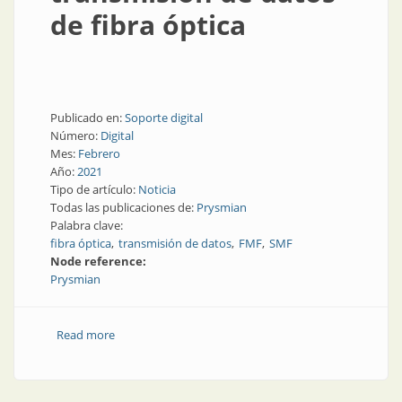
de fibra óptica
Publicado en:
Soporte digital
Número:
Digital
Mes:
Febrero
Año:
2021
Tipo de artículo:
Noticia
Todas las publicaciones de:
Prysmian
Palabra clave:
fibra óptica
transmisión de datos
FMF
SMF
Node reference:
Prysmian
Read more
about Grupo Prysmian establece un nuevo récord de
velocidad de 1 Petabit por segundo en la transmisión
de datos de fibra óptica