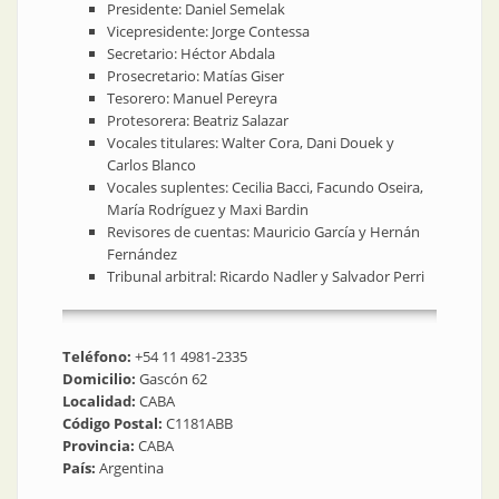
Presidente: Daniel Semelak
Vicepresidente: Jorge Contessa
Secretario: Héctor Abdala
Prosecretario: Matías Giser
Tesorero: Manuel Pereyra
Protesorera: Beatriz Salazar
Vocales titulares: Walter Cora, Dani Douek y
Carlos Blanco
Vocales suplentes: Cecilia Bacci, Facundo Oseira,
María Rodríguez y Maxi Bardin
Revisores de cuentas: Mauricio García y Hernán
Fernández
Tribunal arbitral: Ricardo Nadler y Salvador Perri
Teléfono:
+54 11 4981-2335
Domicilio:
Gascón 62
Localidad:
CABA
Código Postal:
C1181ABB
Provincia:
CABA
País:
Argentina