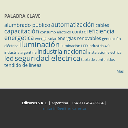
PALABRA CLAVE
automatización
alumbrado público
cables
capacitación
eficiencia
control
consumo eléctrico
energética
energías renovables
energía solar
generación
iluminación
eléctrica
iluminación LED
industria 4.0
industria nacional
industria argentina
instalación eléctrica
seguridad eléctrica
led
tabla de contenidos
tendido de líneas
Más
Editores S.R.L.
| Argentina | +54 9 11 4947-9984 |
contacto@editores.com.ar