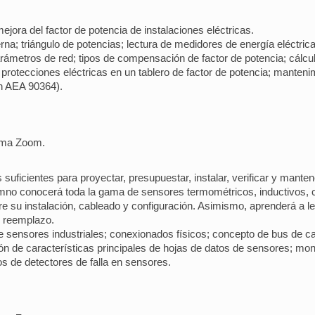
 mejora del factor de potencia de instalaciones eléctricas.
na; triángulo de potencias; lectura de medidores de energía eléctrica;
rámetros de red; tipos de compensación de factor de potencia; cálcul
 protecciones eléctricas en un tablero de factor de potencia; manteni
ón AEA 90364).
orma Zoom.
os suficientes para proyectar, presupuestar, instalar, verificar y mante
mno conocerá toda la gama de sensores termométricos, inductivos, ca
obre su instalación, cableado y configuración. Asimismo, aprenderá a 
n reemplazo.
e sensores industriales; conexionados físicos; concepto de bus de c
ción de características principales de hojas de datos de sensores; mo
cos de detectores de falla en sensores.