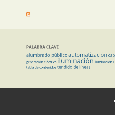
PALABRA CLAVE
automatización
alumbrado público
cab
iluminación
generación eléctrica
iluminación 
tendido de líneas
tabla de contenidos