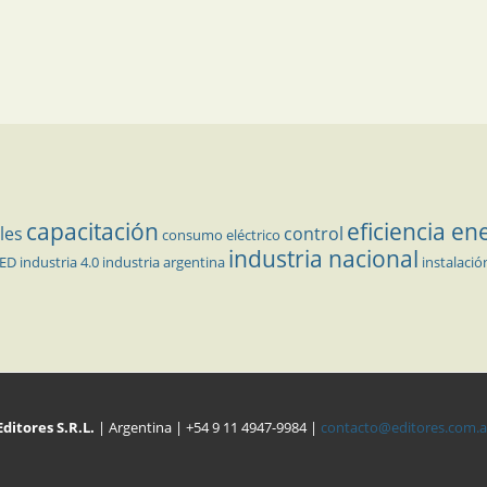
capacitación
eficiencia en
les
control
consumo eléctrico
industria nacional
LED
industria 4.0
industria argentina
instalació
Editores S.R.L.
| Argentina | +54 9 11 4947-9984 |
contacto@editores.com.a