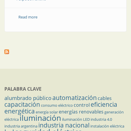
Read more
about Política de género en la Cámara de
instaladores/as (y en este suplemento)
PALABRA CLAVE
automatización
alumbrado público
cables
capacitación
eficiencia
control
consumo eléctrico
energética
energías renovables
energía solar
generación
iluminación
eléctrica
iluminación LED
industria 4.0
industria nacional
industria argentina
instalación eléctrica