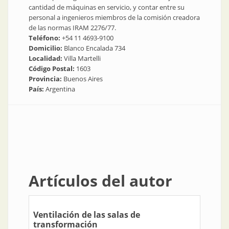
cantidad de máquinas en servicio, y contar entre su
personal a ingenieros miembros de la comisión creadora
de las normas IRAM 2276/77.
Teléfono:
+54 11 4693-9100
Domicilio:
Blanco Encalada 734
Localidad:
Villa Martelli
Código Postal:
1603
Provincia:
Buenos Aires
País:
Argentina
Artículos del autor
Ventilación de las salas de
transformación