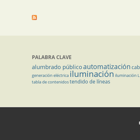
PALABRA CLAVE
automatización
alumbrado público
cab
iluminación
generación eléctrica
iluminación 
tendido de líneas
tabla de contenidos