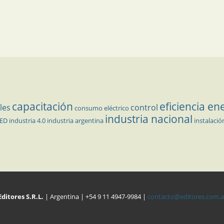
capacitación
eficiencia en
les
control
consumo eléctrico
industria nacional
LED
industria 4.0
industria argentina
instalació
Editores S.R.L.
| Argentina | +54 9 11 4947-9984 |
contacto@editores.com.a