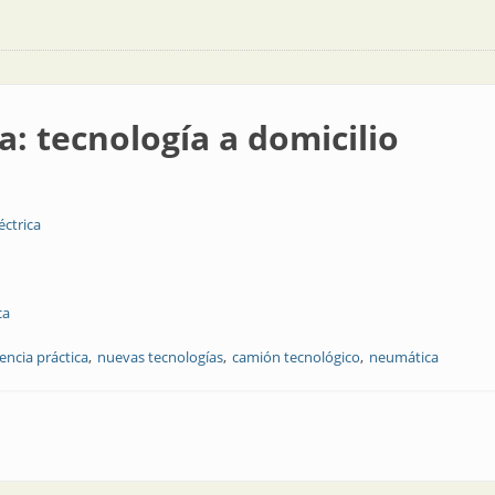
a: tecnología a domicilio
éctrica
ca
encia práctica
nuevas tecnologías
camión tecnológico
neumática
 a domicilio