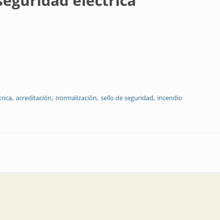
eguridad eléctrica
trica
acreditación
normalización
sello de seguridad
incendio
ctrica