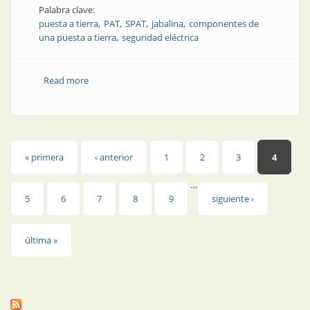
Palabra clave:
puesta a tierra
PAT
SPAT
jabalina
componentes de
una puesta a tierra
seguridad eléctrica
Read more
about Sistema de puesta a tierra
Páginas
« primera
‹ anterior
1
2
3
4
…
5
6
7
8
9
siguiente ›
última »