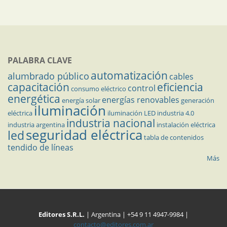
PALABRA CLAVE
automatización
alumbrado público
cables
capacitación
eficiencia
control
consumo eléctrico
energética
energías renovables
energía solar
generación
iluminación
eléctrica
iluminación LED
industria 4.0
industria nacional
industria argentina
instalación eléctrica
seguridad eléctrica
led
tabla de contenidos
tendido de líneas
Más
Editores S.R.L.
| Argentina | +54 9 11 4947-9984 |
contacto@editores.com.ar