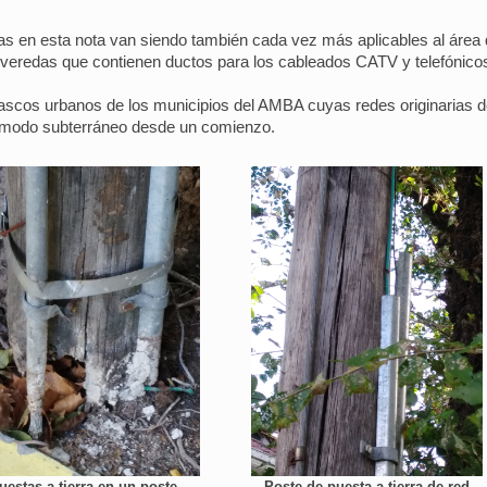
s en esta nota van siendo también cada vez más aplicables al área 
e veredas que contienen ductos para los cableados CATV y telefónic
ascos urbanos de los municipios del AMBA cuyas redes originarias de d
de modo subterráneo desde un comienzo.
uestas a tierra en un poste
Poste de puesta a tierra de red