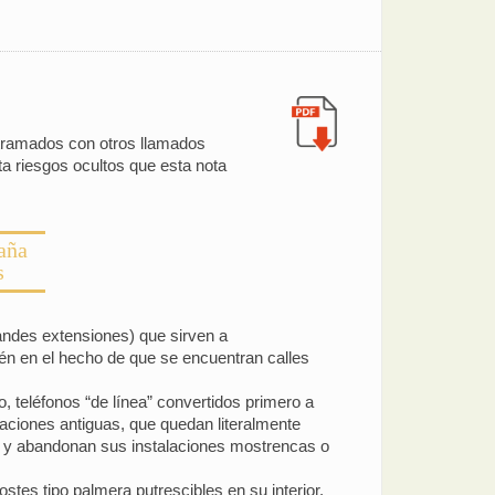
tramados con otros llamados
sta riesgos ocultos que esta nota
aña
s
randes extensiones) que sirven a
én en el hecho de que se encuentran calles
lo, teléfonos “de línea” convertidos primero a
alaciones antiguas, que quedan literalmente
s y abandonan sus instalaciones mostrencas o
tes tipo palmera putrescibles en su interior.