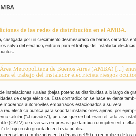
 AMBA
iciones de las redes de distribución en el AMBA.
, castigada por un crecimiento desmesurado de barrios cerrados en
 salvo del eléctrico, entraña para el trabajo del instalador electrici
 puntos:
 Área Metropolitana de Buenos Aires (AMBA) [...] entr
para el trabajo del instalador electricista riesgos oculto
de instalaciones rurales (bajas potencias distribuidas a lo largo de g
dades de carga eléctrica. Esta contradicción se hace evidente tambi
de modernos automóviles embarrados estacionados a su vera.
 la red eléctrica pública para soportar instalaciones ajenas, por ejemp
tema celular (“chipeados”), pero sin que se hubieran retirado las inst
 cable (CATV) de diversas empresas que también compiten entre ella
o” de bajo costo guardado en la vía pública.
o creosotado emplazados en la década del 90 en reemplazo de los pos