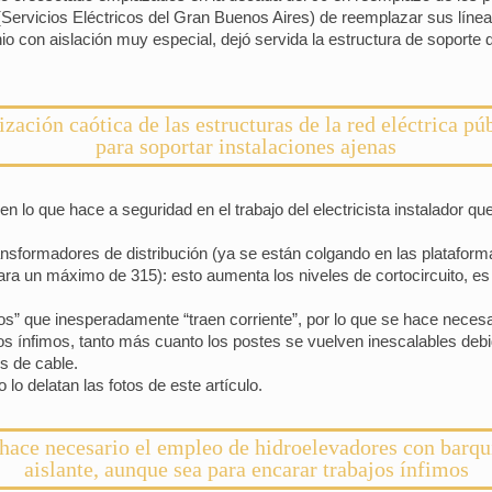
ervicios Eléctricos del Gran Buenos Aires) de reemplazar sus línea
o con aislación muy especial, dejó servida la estructura de soport
ización caótica de las estructuras de la red eléctrica pú
para soportar instalaciones ajenas
 lo que hace a seguridad en el trabajo del electricista instalador q
transformadores de distribución (ya se están colgando en las plataf
ara un máximo de 315): esto aumenta los niveles de cortocircuito, e
s” que inesperadamente “traen corriente”, por lo que se hace necesa
os ínfimos, tanto más cuanto los postes se vuelven inescalables deb
os de cable.
lo delatan las fotos de este artículo.
hace necesario el empleo de hidroelevadores con barqu
aislante, aunque sea para encarar trabajos ínfimos