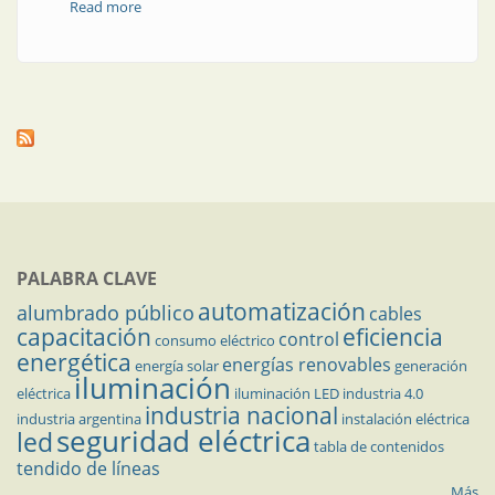
Read more
about Trabajos en la vía pública del AMBA
PALABRA CLAVE
automatización
alumbrado público
cables
capacitación
eficiencia
control
consumo eléctrico
energética
energías renovables
energía solar
generación
iluminación
eléctrica
iluminación LED
industria 4.0
industria nacional
industria argentina
instalación eléctrica
seguridad eléctrica
led
tabla de contenidos
tendido de líneas
Más