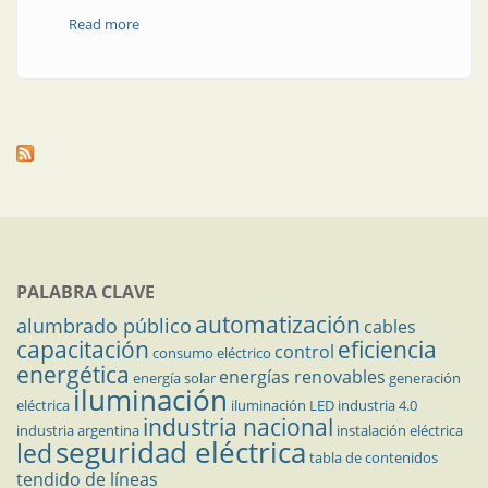
Read more
about Por qué y cómo trabajar a favor de la seguridad
eléctrica
PALABRA CLAVE
automatización
alumbrado público
cables
capacitación
eficiencia
control
consumo eléctrico
energética
energías renovables
energía solar
generación
iluminación
eléctrica
iluminación LED
industria 4.0
industria nacional
industria argentina
instalación eléctrica
seguridad eléctrica
led
tabla de contenidos
tendido de líneas