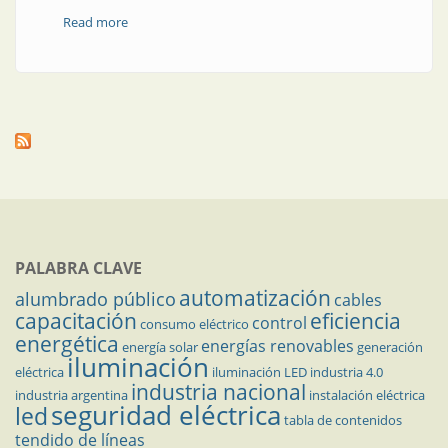
Read more
about Por qué y cómo trabajar a favor de la seguridad
eléctrica
PALABRA CLAVE
automatización
alumbrado público
cables
capacitación
eficiencia
control
consumo eléctrico
energética
energías renovables
energía solar
generación
iluminación
eléctrica
iluminación LED
industria 4.0
industria nacional
industria argentina
instalación eléctrica
seguridad eléctrica
led
tabla de contenidos
tendido de líneas