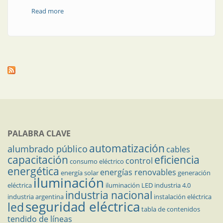
Read more
about Por qué y cómo trabajar a favor de la seguridad
eléctrica
PALABRA CLAVE
automatización
alumbrado público
cables
capacitación
eficiencia
control
consumo eléctrico
energética
energías renovables
energía solar
generación
iluminación
eléctrica
iluminación LED
industria 4.0
industria nacional
industria argentina
instalación eléctrica
seguridad eléctrica
led
tabla de contenidos
tendido de líneas