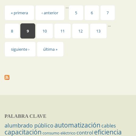
…
Páginas
« primera
‹ anterior
5
6
7
…
8
9
10
11
12
13
siguiente ›
última »
PALABRA CLAVE
automatización
alumbrado público
cables
capacitación
eficiencia
control
consumo eléctrico