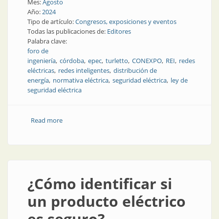
Mes:
Agosto
Año:
2024
Tipo de artículo:
Congresos, exposiciones y eventos
Todas las publicaciones de:
Editores
Palabra clave:
foro de
ingeniería
córdoba
epec
turletto
CONEXPO
REI
redes
eléctricas
redes inteligentes
distribución de
energía
normativa eléctrica
seguridad eléctrica
ley de
seguridad eléctrica
Read more
about Soluciones y claves de la innovación en energía:
vanguardia tecnológica y seguridad
¿Cómo identificar si
un producto eléctrico
es seguro?