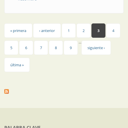
Páginas
« primera
‹ anterior
1
2
3
4
…
5
6
7
8
9
siguiente ›
última »
PALABRA CLAVE