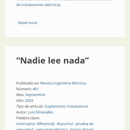
de instalaciones eléctricas
Read more
about Todo sobre instalaciones eléctricas, todo sobre
AEA 90364
“Nadie lee nada”
Publicado en:
Revista Ingeniería Eléctrica
Número:
401
Mes:
Septiembre
Año:
2024
Tipo de artículo:
Suplemento Instaladores
Autor:
Luis Miravalles
Palabra clave:
interruptor diferencial
disyuntor
prueba de
seguridad
seguridad eléctrica
botón de test