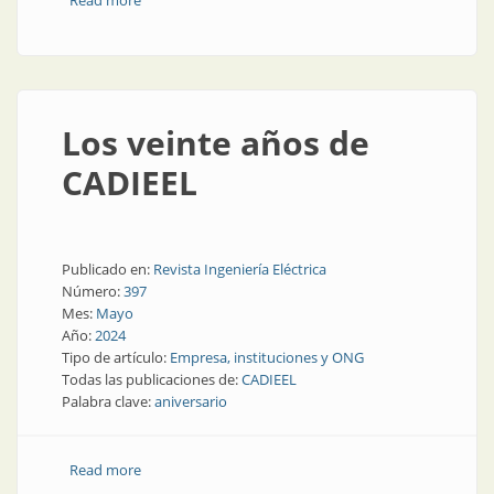
Read more
about Optimizar el consumo de energía es la clave
para el ahorro
Los veinte años de
CADIEEL
Publicado en:
Revista Ingeniería Eléctrica
Número:
397
Mes:
Mayo
Año:
2024
Tipo de artículo:
Empresa, instituciones y ONG
Todas las publicaciones de:
CADIEEL
Palabra clave:
aniversario
Read more
about Los veinte años de CADIEEL