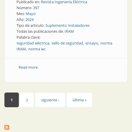
Publicado en:
Revista Ingeniería Eléctrica
Número:
397
Mes:
Mayo
Año:
2024
Tipo de artículo:
Suplemento Instaladores
Todas las publicaciones de:
IRAM
Palabra clave:
seguridad eléctrica
sello de seguridad
ensayo
norma
IRAM
norma iec
Read more
about Los productos certificados ofrecen mayor
seguridad
Páginas
1
2
siguiente ›
última »