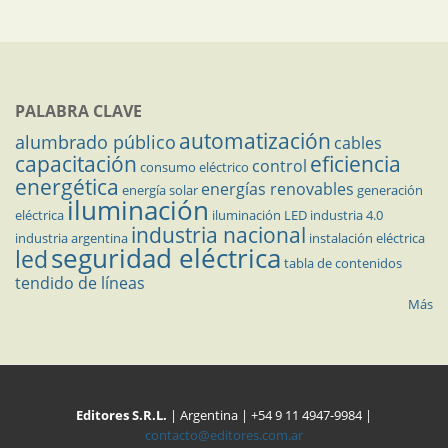
PALABRA CLAVE
automatización
alumbrado público
cables
capacitación
eficiencia
control
consumo eléctrico
energética
energías renovables
energía solar
generación
iluminación
eléctrica
iluminación LED
industria 4.0
industria nacional
industria argentina
instalación eléctrica
seguridad eléctrica
led
tabla de contenidos
tendido de líneas
Más
Editores S.R.L.
| Argentina | +54 9 11 4947-9984 |
contacto@editores.com.ar