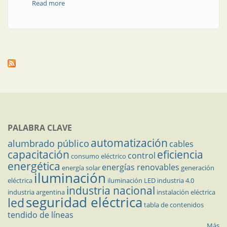
Read more
about Cambio obligatorio de medidores aptos
PALABRA CLAVE
automatización
alumbrado público
cables
capacitación
eficiencia
control
consumo eléctrico
energética
energías renovables
energía solar
generación
iluminación
eléctrica
iluminación LED
industria 4.0
industria nacional
industria argentina
instalación eléctrica
seguridad eléctrica
led
tabla de contenidos
tendido de líneas
Más