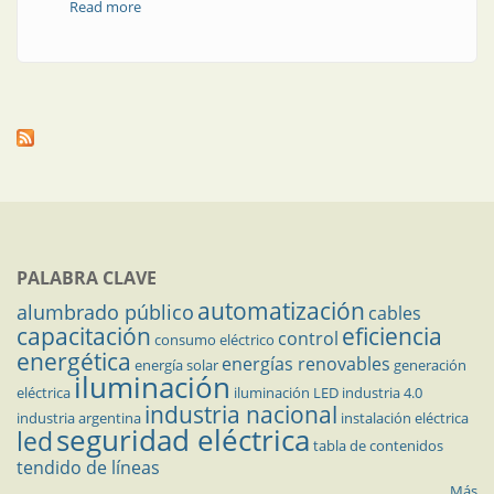
Read more
about Cambio obligatorio de medidores aptos
PALABRA CLAVE
automatización
alumbrado público
cables
capacitación
eficiencia
control
consumo eléctrico
energética
energías renovables
energía solar
generación
iluminación
eléctrica
iluminación LED
industria 4.0
industria nacional
industria argentina
instalación eléctrica
seguridad eléctrica
led
tabla de contenidos
tendido de líneas
Más