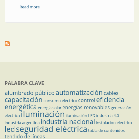
Read more
about Optimizar el consumo de energía es la clave
para el ahorro
PALABRA CLAVE
automatización
alumbrado público
cables
capacitación
eficiencia
control
consumo eléctrico
energética
energías renovables
energía solar
generación
iluminación
eléctrica
iluminación LED
industria 4.0
industria nacional
industria argentina
instalación eléctrica
seguridad eléctrica
led
tabla de contenidos
tendido de líneas