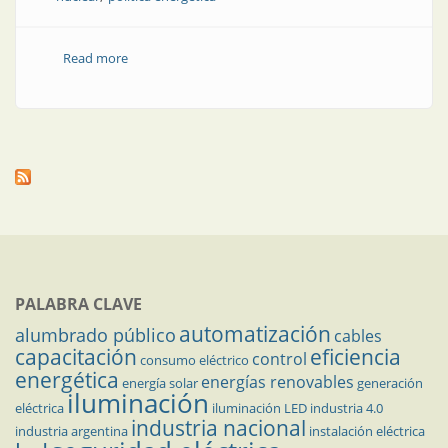
Read more
about Resurge el potencial atómico para reforzar la
producción energética
PALABRA CLAVE
automatización
alumbrado público
cables
capacitación
eficiencia
control
consumo eléctrico
energética
energías renovables
energía solar
generación
iluminación
eléctrica
iluminación LED
industria 4.0
industria nacional
industria argentina
instalación eléctrica