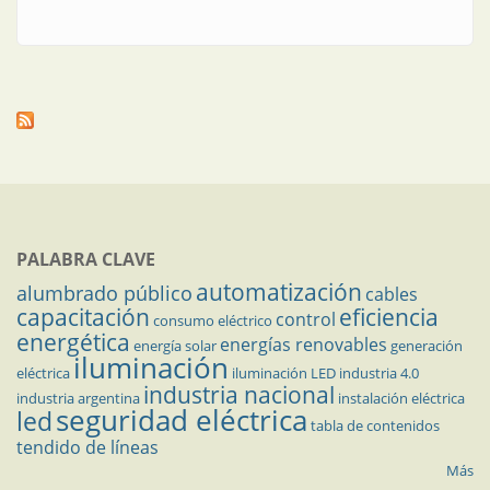
PALABRA CLAVE
automatización
alumbrado público
cables
capacitación
eficiencia
control
consumo eléctrico
energética
energías renovables
energía solar
generación
iluminación
eléctrica
iluminación LED
industria 4.0
industria nacional
industria argentina
instalación eléctrica
seguridad eléctrica
led
tabla de contenidos
tendido de líneas
Más