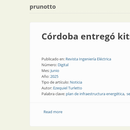
prunotto
Córdoba entregó kit
Publicado en:
Revista Ingeniería Eléctrica
Número:
Digital
Mes:
Junio
Año:
2025
Tipo de artículo:
Noticia
Autor:
Ezequiel Turletto
Palabra clave:
plan de infraestructura energética
se
Read more
about Córdoba entregó kits de segurida