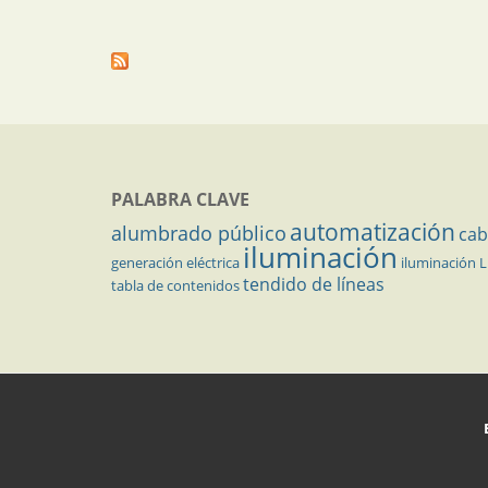
PALABRA CLAVE
automatización
alumbrado público
cab
iluminación
generación eléctrica
iluminación 
tendido de líneas
tabla de contenidos