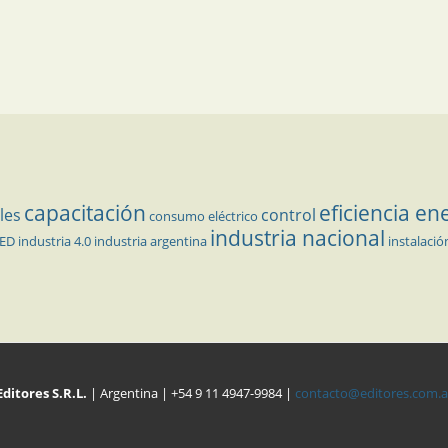
capacitación
eficiencia en
les
control
consumo eléctrico
industria nacional
LED
industria 4.0
industria argentina
instalació
Editores S.R.L.
| Argentina | +54 9 11 4947-9984 |
contacto@editores.com.a