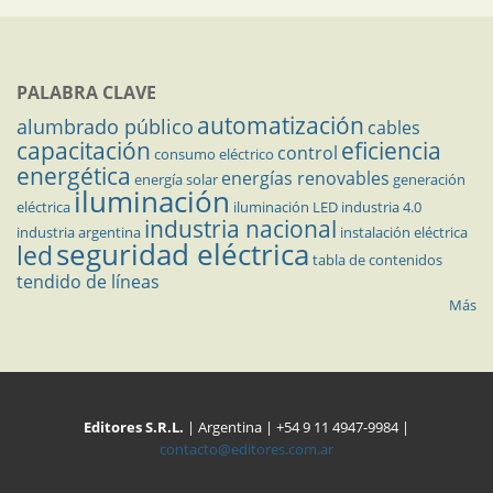
PALABRA CLAVE
automatización
alumbrado público
cables
capacitación
eficiencia
control
consumo eléctrico
energética
energías renovables
energía solar
generación
iluminación
eléctrica
iluminación LED
industria 4.0
industria nacional
industria argentina
instalación eléctrica
seguridad eléctrica
led
tabla de contenidos
tendido de líneas
Más
Editores S.R.L.
| Argentina | +54 9 11 4947-9984 |
contacto@editores.com.ar