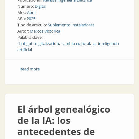
Publicado en:
Revista Ingeniería Eléctrica
Número:
Digital
Mes:
Abril
Año:
2025
Tipo de artículo:
Suplemento Instaladores
Autor:
Marcos Victorica
Palabra clave:
chat gpt
digitalización
cambio cultural
ia
inteligencia
artificial
Read more
about El reemplazo tecnológico es un motor de
progreso
El árbol genealógico
de la IA: los
antecedentes de