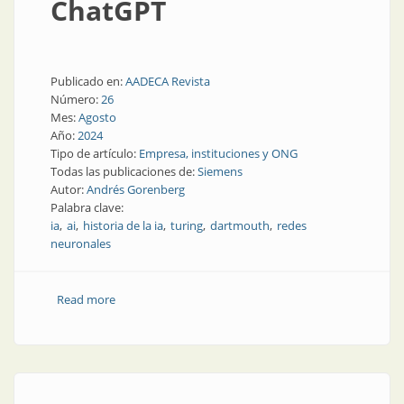
ChatGPT
Publicado en:
AADECA Revista
Número:
26
Mes:
Agosto
Año:
2024
Tipo de artículo:
Empresa, instituciones y ONG
Todas las publicaciones de:
Siemens
Autor:
Andrés Gorenberg
Palabra clave:
ia
ai
historia de la ia
turing
dartmouth
redes
neuronales
Read more
about El árbol genealógico de la IA: los antecedentes
de ChatGPT