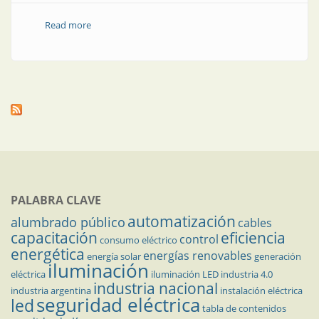
Read more
about El hotel criptográfico: una historia real de
inteligencia artificial vs. inteligencia natural
PALABRA CLAVE
automatización
alumbrado público
cables
capacitación
eficiencia
control
consumo eléctrico
energética
energías renovables
energía solar
generación
iluminación
eléctrica
iluminación LED
industria 4.0
industria nacional
industria argentina
instalación eléctrica
seguridad eléctrica
led
tabla de contenidos