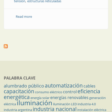
tensión
estructuras reticuladas
Read more
about Transmisión en alta tensión | Proceso
productivo: estructuras reticuladas para torres de alta
tensión
PALABRA CLAVE
automatización
alumbrado público
cables
capacitación
eficiencia
control
consumo eléctrico
energética
energías renovables
energía solar
generación
iluminación
eléctrica
iluminación LED
industria 4.0
industria nacional
industria argentina
instalación eléctrica