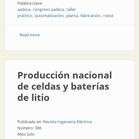
Palabra clave:
aadeca
congreso aadeca
taller
práctico
automatización
planta
fabricación
robot
Read more
about En Córdoba, automatización industrial en
acción
Producción nacional
de celdas y baterías
de litio
Publicado en:
Revista Ingeniería Eléctrica
Número:
388
Mes:
Julio