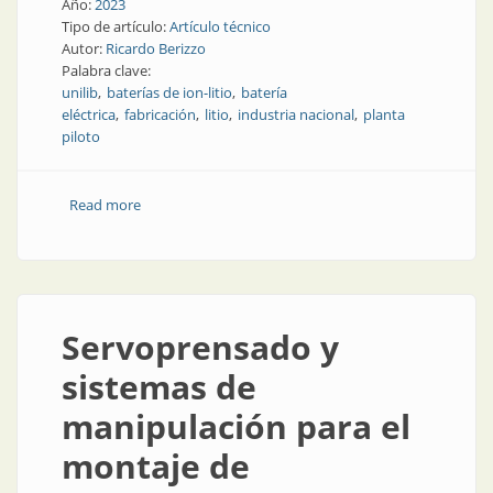
Año:
2023
Tipo de artículo:
Artículo técnico
Autor:
Ricardo Berizzo
Palabra clave:
unilib
baterías de ion-litio
batería
eléctrica
fabricación
litio
industria nacional
planta
piloto
Read more
about Producción nacional de celdas y baterías de
litio
Servoprensado y
sistemas de
manipulación para el
montaje de