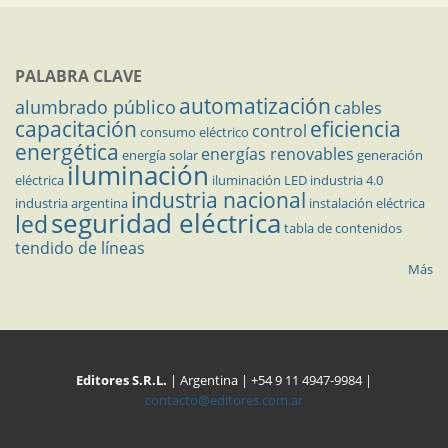
PALABRA CLAVE
automatización
alumbrado público
cables
capacitación
eficiencia
control
consumo eléctrico
energética
energías renovables
energía solar
generación
iluminación
eléctrica
iluminación LED
industria 4.0
industria nacional
industria argentina
instalación eléctrica
seguridad eléctrica
led
tabla de contenidos
tendido de líneas
Más
Editores S.R.L.
| Argentina | +54 9 11 4947-9984 |
contacto@editores.com.ar