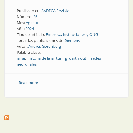
Publicado en:
AADECA Revista
Número:
26
Mes:
Agosto
Año:
2024
Tipo de artículo:
Empresa, instituciones y ONG
Todas las publicaciones de:
Siemens
Autor:
Andrés Gorenberg
Palabra clave:
ia
ai
historia de la ia
turing
dartmouth
redes
neuronales
Read more
about El árbol genealógico de la IA: los antecedentes
de ChatGPT