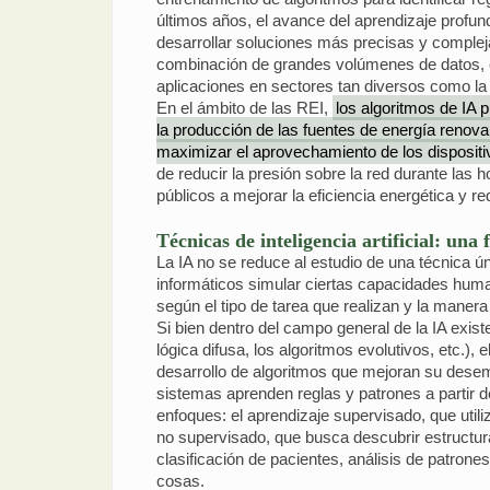
últimos años, el avance del aprendizaje profun
desarrollar soluciones más precisas y compleja
combinación de grandes volúmenes de datos, ca
aplicaciones en sectores tan diversos como la m
En el ámbito de las REI,
los algoritmos de IA 
la producción de las fuentes de energía renovab
maximizar el aprovechamiento de los disposit
de reducir la presión sobre la red durante las 
públicos a mejorar la eficiencia energética y r
Técnicas de inteligencia artificial: una
La IA no se reduce al estudio de una técnica ú
informáticos simular ciertas capacidades human
según el tipo de tarea que realizan y la maner
Si bien dentro del campo general de la IA exist
lógica difusa, los algoritmos evolutivos, etc.)
desarrollo de algoritmos que mejoran su desem
sistemas aprenden reglas y patrones a partir 
enfoques: el aprendizaje supervisado, que utiliz
no supervisado, que busca descubrir estructur
clasificación de pacientes, análisis de patrone
cosas.