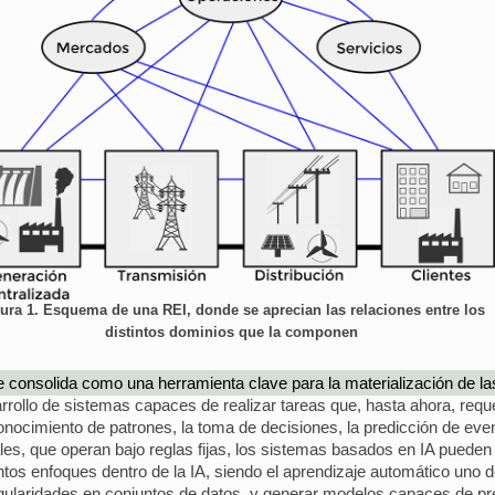
ura 1. Esquema de una REI, donde se aprecian las relaciones entre los
distintos dominios que la componen
A) se consolida como una herramienta clave para la materialización de l
rollo de sistemas capaces de realizar tareas que, hasta ahora, reque
econocimiento de patrones, la toma de decisiones, la predicción de even
nales, que operan bajo reglas fijas, los sistemas basados en IA pued
tos enfoques dentro de la IA, siendo el aprendizaje automático uno d
regularidades en conjuntos de datos, y generar modelos capaces de p