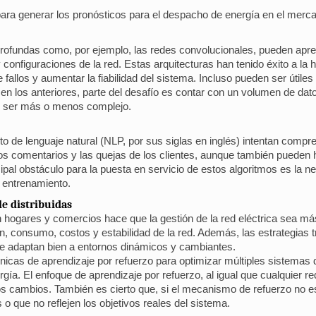
para generar los pronósticos para el despacho de energía en el merca
rofundas como, por ejemplo, las redes convolucionales, pueden aprend
 configuraciones de la red. Estas arquitecturas han tenido éxito a la 
e fallos y aumentar la fiabilidad del sistema. Incluso pueden ser útil
n los anteriores, parte del desafío es contar con un volumen de datos
de ser más o menos complejo.
 de lenguaje natural (NLP, por sus siglas en inglés) intentan compre
os comentarios y las quejas de los clientes, aunque también pueden h
cipal obstáculo para la puesta en servicio de estos algoritmos es la
l entrenamiento.
le distribuidas
n hogares y comercios hace que la gestión de la red eléctrica sea más
ión, consumo, costos y estabilidad de la red. Además, las estrategias
e adaptan bien a entornos dinámicos y cambiantes.
icas de aprendizaje por refuerzo para optimizar múltiples sistemas
rgía. El enfoque de aprendizaje por refuerzo, al igual que cualquier r
os cambios. También es cierto que, si el mecanismo de refuerzo no e
que no reflejen los objetivos reales del sistema.