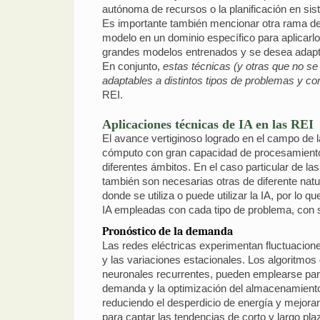
autónoma de recursos o la planificación en si
Es importante también mencionar otra rama del
modelo en un dominio específico para aplicarl
grandes modelos entrenados y se desea adapta
En conjunto,
estas técnicas (y otras que no s
adaptables a distintos tipos de problemas y co
REI.
Aplicaciones técnicas de IA en las REI
El avance vertiginoso logrado en el campo de l
cómputo con gran capacidad de procesamiento, 
diferentes ámbitos. En el caso particular de
también son necesarias otras de diferente nat
donde se utiliza o puede utilizar la IA, por lo
IA empleadas con cada tipo de problema, con s
Pronóstico de la demanda
Las redes eléctricas experimentan fluctuaciones
y las variaciones estacionales. Los algoritmo
neuronales recurrentes, pueden emplearse para
demanda y la optimización del almacenamiento d
reduciendo el desperdicio de energía y mejoran
para captar las tendencias de corto y largo pl