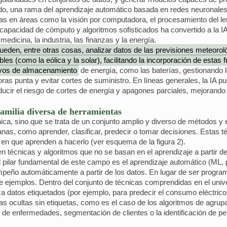
do, una rama del aprendizaje automático basada en redes neuronales a
s en áreas como la visión por computadora, el procesamiento del lengu
pacidad de cómputo y algoritmos sofisticados ha convertido a la IA
edicina, la industria, las finanzas y la energía.
pueden, entre otras cosas, analizar datos de las previsiones meteoro
les (como la eólica y la solar), facilitando la incorporación de estas
ivos de almacenamiento
de energía, como las baterías, gestionando 
horas punta y evitar cortes de suministro. En líneas generales, la IA
educir el riesgo de cortes de energía y apagones parciales, mejorando l
 familia diversa de herramientas
nica, sino que se trata de un conjunto amplio y diverso de métodos y
as, como aprender, clasificar, predecir o tomar decisiones. Estas t
a en que aprenden a hacerlo (ver esquema de la figura 2).
en técnicas y algoritmos que no se basan en el aprendizaje a partir d
, el pilar fundamental de este campo es el aprendizaje automático (ML, 
peño automáticamente a partir de los datos. En lugar de ser program
de ejemplos. Dentro del conjunto de técnicas comprendidas en el univ
a datos etiquetados (por ejemplo, para predecir el consumo eléctrico a 
as ocultas sin etiquetas, como es el caso de los algoritmos de agrup
s de enfermedades, segmentación de clientes o la identificación de pe