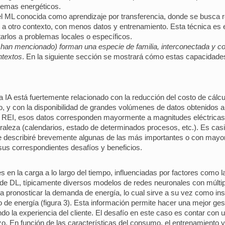
stemas energéticos.
 ML conocida como aprendizaje por transferencia, donde se busca reu
o a otro contexto, con menos datos y entrenamiento. Esta técnica es
rlos a problemas locales o específicos.
e han mencionado) forman una especie de familia, interconectada y 
ntextos
. En la siguiente sección se mostrará cómo estas capacidades
a IA está fuertemente relacionado con la reducción del costo de cálcu
y con la disponibilidad de grandes volúmenes de datos obtenidos a 
 las REI, esos datos corresponden mayormente a magnitudes eléctrica
uraleza (calendarios, estado de determinados procesos, etc.). Es ca
 que describiré brevemente algunas de las más importantes o con mayor
us correspondientes desafíos y beneficios.
 en la carga a lo largo del tiempo, influenciadas por factores como l
s de DL, típicamente diversos modelos de redes neuronales con múltip
 pronosticar la demanda de energía, lo cual sirve a su vez como in
e energía (figura 3). Esta información permite hacer una mejor gest
do la experiencia del cliente. El desafío en este caso es contar con
azo. En función de las características del consumo, el entrenamiento 