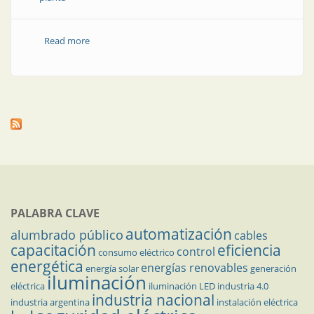
Read more
about IA ética: por qué tanto interés en la fabricación
en manos de la IA
PALABRA CLAVE
automatización
alumbrado público
cables
capacitación
eficiencia
control
consumo eléctrico
energética
energías renovables
energía solar
generación
iluminación
eléctrica
iluminación LED
industria 4.0
industria nacional
industria argentina
instalación eléctrica