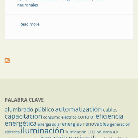
neuronales
Read more
about El árbol genealógico de la IA: los antecedentes
de ChatGPT
PALABRA CLAVE
automatización
alumbrado público
cables
capacitación
eficiencia
control
consumo eléctrico
energética
energías renovables
energía solar
generación
iluminación
eléctrica
iluminación LED
industria 4.0