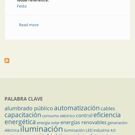
Node reference:
Festo
Read more
about Led it be: sistemas de manipulación listos para
instalar
PALABRA CLAVE
automatización
alumbrado público
cables
capacitación
eficiencia
control
consumo eléctrico
energética
energías renovables
energía solar
generación
iluminación
eléctrica
iluminación LED
industria 4.0